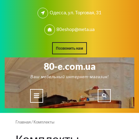
Skip
to
Одесса, ул. Торговая, 31
content
80eshop@meta.ua
REQUEST
Позвонить нам
A
QUOTE
80-e.com.ua
Ваш мебельный интернет-магазин!
Open
Button
Главная
/ Комплекты