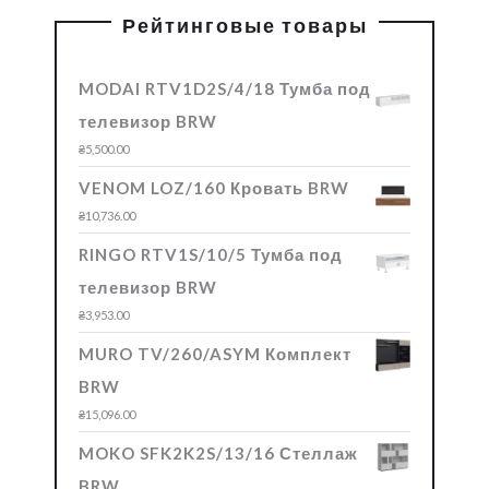
Рейтинговые товары
MODAI RTV1D2S/4/18 Тумба под
телевизор BRW
₴
5,500.00
VENOM LOZ/160 Кровать BRW
₴
10,736.00
RINGO RTV1S/10/5 Тумба под
телевизор BRW
₴
3,953.00
MURO TV/260/ASYM Комплект
BRW
₴
15,096.00
MOKO SFK2K2S/13/16 Стеллаж
BRW