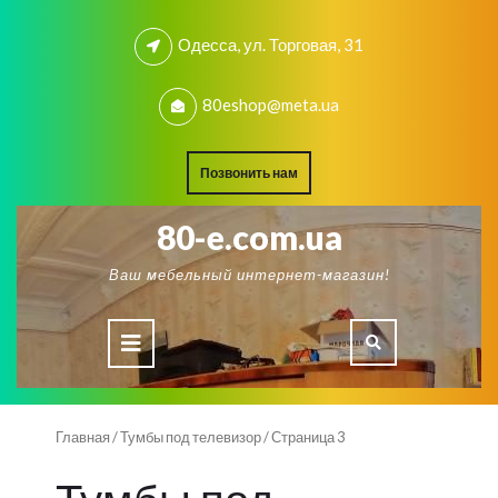
Skip
to
Одесса, ул. Торговая, 31
content
80eshop@meta.ua
REQUEST
Позвонить нам
A
QUOTE
80-e.com.ua
Ваш мебельный интернет-магазин!
Open
Button
Главная
/
Тумбы под телевизор
/ Страница 3