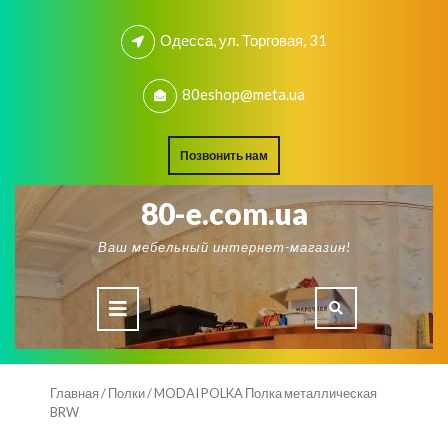
Skip
to
Одесса, ул. Торговая, 31
content
80eshop@meta.ua
REQUEST
Позвонить нам
A
QUOTE
80-e.com.ua
Ваш мебельный интернет-магазин!
Open
Button
Главная
/
Полки
/ MODAI POLKA Полка металлическая
BRW