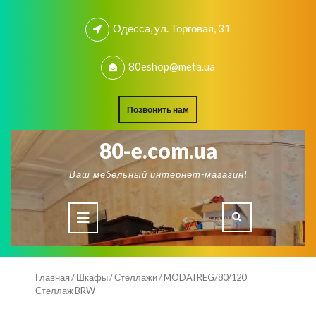
Skip
to
Одесса, ул. Торговая, 31
content
80eshop@meta.ua
REQUEST
Позвонить нам
A
QUOTE
80-e.com.ua
Ваш мебельный интернет-магазин!
Open
Button
Главная
/
Шкафы
/
Стеллажи
/ MODAI REG/80/120
Стеллаж BRW