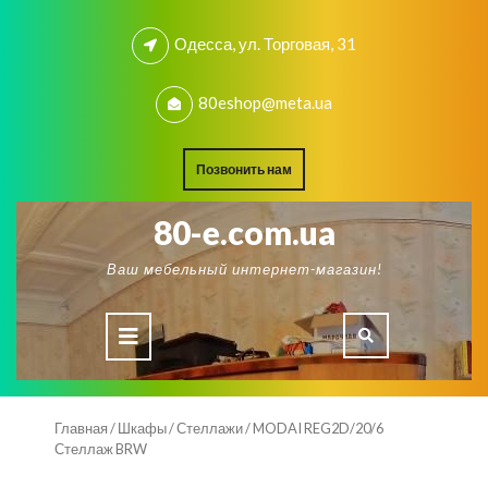
Skip
to
Одесса, ул. Торговая, 31
content
80eshop@meta.ua
REQUEST
Позвонить нам
A
QUOTE
80-e.com.ua
Ваш мебельный интернет-магазин!
Open
Button
Главная
/
Шкафы
/
Стеллажи
/ MODAI REG2D/20/6
Стеллаж BRW