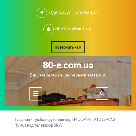
Skip
to
Одесса, ул. Торговая, 31
content
80eshop@meta.ua
REQUEST
Позвонить нам
A
QUOTE
80-e.com.ua
Ваш мебельный интернет-магазин!
Open
Button
Главная
/
Тумбы под телевизор
/ MODAI RTV1D1S/4/12
Тумба под телевизор BRW