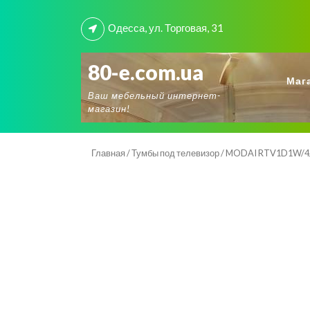
Skip
to
Одесса, ул. Торговая, 31
content
80-e.com.ua
Маг
Ваш мебельный интернет-
магазин!
Главная
/
Тумбы под телевизор
/ MODAI RTV1D1W/4/