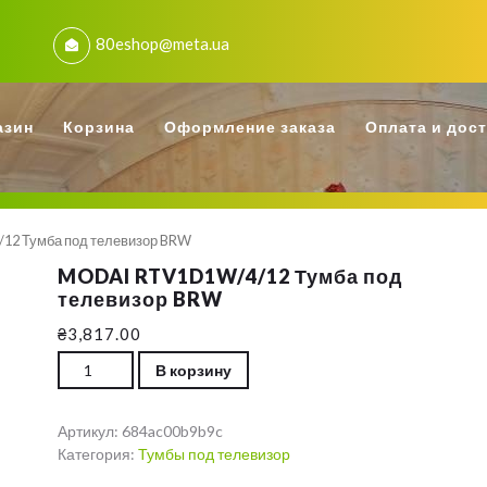
80eshop@meta.ua
азин
Корзина
Оформление заказа
Оплата и дос
12 Тумба под телевизор BRW
MODAI RTV1D1W/4/12 Тумба под
телевизор BRW
₴
3,817.00
Количество MODAI RTV1D1W/4/12 Тумба под телевизор B
В корзину
Артикул:
684ac00b9b9c
Категория:
Тумбы под телевизор