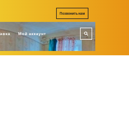
REQUEST
Позвонить нам
A
QUOTE
тавка
Мой аккаунт
RW