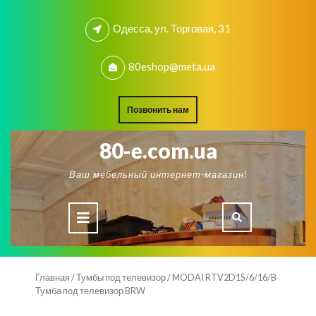
Skip
to
Одесса, ул. Торговая, 31
content
80eshop@meta.ua
REQUEST
Позвонить нам
A
QUOTE
80-e.com.ua
Ваш мебельный интернет-магазин!
Open
Button
Главная
/
Тумбы под телевизор
/ MODAI RTV2D1S/6/16/B
Тумба под телевизор BRW