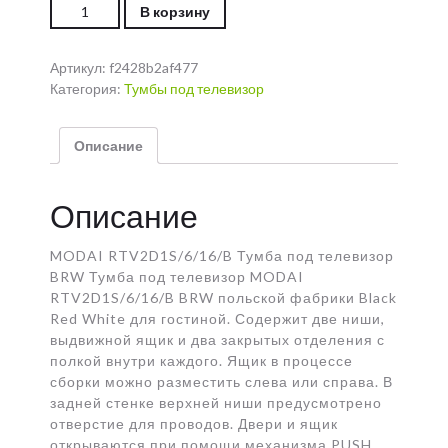
Количество MODAI RTV2D1S/6/16/B Тумба под
В корзину
телевизор BRW
Артикул:
f2428b2af477
Категория:
Тумбы под телевизор
Описание
Описание
MODAI RTV2D1S/6/16/B Тумба под телевизор
BRW Тумба под телевизор MODAI
RTV2D1S/6/16/B BRW польской фабрики Black
Red White для гостиной. Содержит две ниши,
выдвижной ящик и два закрытых отделения с
полкой внутри каждого. Ящик в процессе
сборки можно разместить слева или справа. В
задней стенке верхней ниши предусмотрено
отверстие для проводов. Двери и ящик
открываются при помощи механизма PUSH