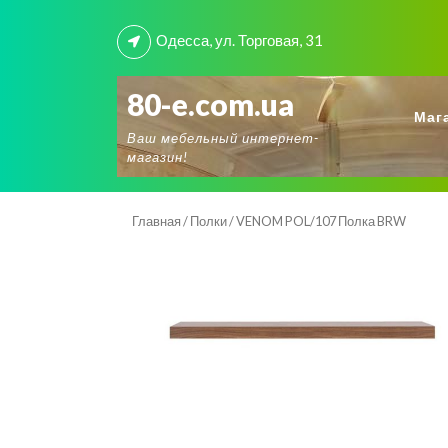
Skip
to
Одесса, ул. Торговая, 31
content
80-e.com.ua
Маг
Ваш мебельный интернет-
магазин!
Главная
/
Полки
/ VENOM POL/107 Полка BRW