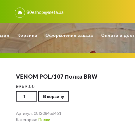
80eshop@meta.ua
азин
Корзина
Оформление заказа
Оплата и дос
VENOM POL/107 Полка BRW
₴
969.00
Количество VENOM POL/107 Полка BRW
В корзину
Артикул:
08f2084ad451
Категория:
Полки